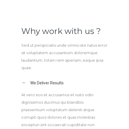
Why work with us ?
Sed ut perspiciatis unde omnis iste natus error
sit voluptatem accusantium doloremque
laudantium, totam rem aperiam, eaque ipsa
quae.
We Deliver Results
At vero eos et accusamus et iusto odio
dignissimos ducimus qui blanditiis
praesentium voluptatum deleniti atque
corrupti quos dolores et quas molestias
excepturi sint occaecati cupiditate non