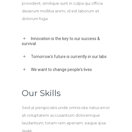
provident, similique sunt in culpa qui officia
deserunt mollitia animi, id est laborum et
dolorum fuga
Innovation is the key to our success &
survival
Tomorrow's future is currently in our labs
We want to change people's lives
Our Skills
Sed ut perspiciatis unde omnis iste natus error
sit voluptatem accusantium doloremque
laudantium, totam rem aperiam, eaque ipsa
quae.