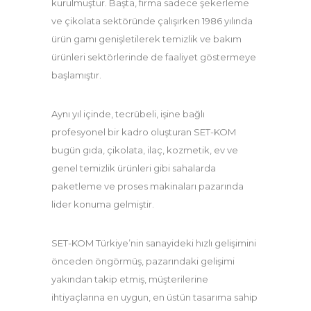
kurulmuştur. Başta, firma sadece şekerleme
ve çikolata sektöründe çalışırken 1986 yılında
ürün gamı genişletilerek temizlik ve bakım
ürünleri sektörlerinde de faaliyet göstermeye
başlamıştır.
Aynı yıl içinde, tecrübeli, işine bağlı
profesyonel bir kadro oluşturan SET-KOM
bugün gıda, çikolata, ilaç, kozmetik, ev ve
genel temizlik ürünleri gibi sahalarda
paketleme ve proses makinaları pazarında
lider konuma gelmiştir.
SET-KOM Türkiye’nin sanayideki hızlı gelişimini
önceden öngörmüş, pazarındaki gelişimi
yakından takip etmiş, müşterilerine
ihtiyaçlarına en uygun, en üstün tasarıma sahip