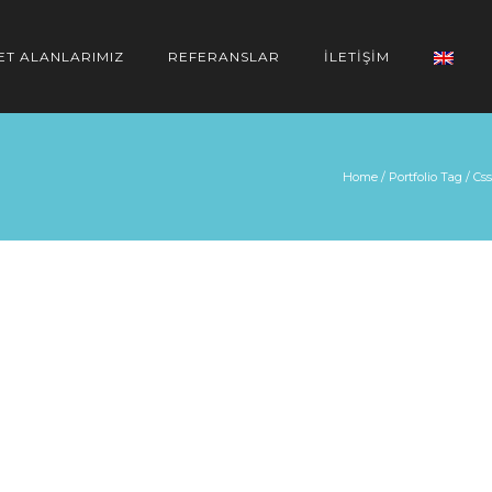
ET ALANLARIMIZ
REFERANSLAR
İLETİŞİM
Home
/ Portfolio Tag /
Css