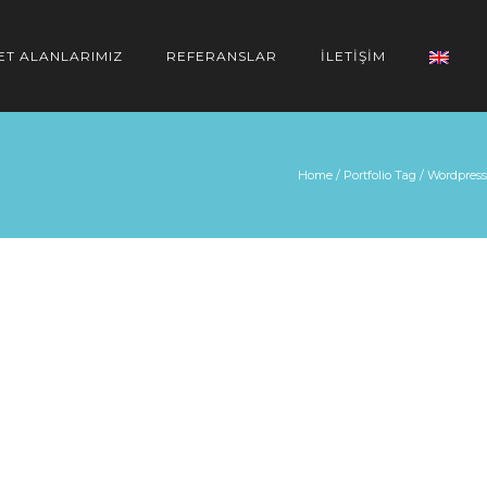
ET ALANLARIMIZ
REFERANSLAR
İLETİŞİM
Home
/ Portfolio Tag /
Wordpress