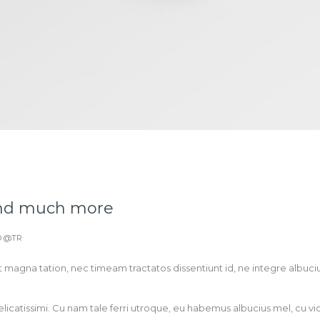
and much more
D @TR
ut magna tation, nec timeam tractatos dissentiunt id, ne integre albuc
licatissimi. Cu nam tale ferri utroque, eu habemus albucius mel, cu vid