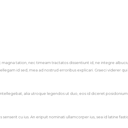
 ut magna tation, nec timeam tractatos dissentiunt id, ne integre albu
llegam id sed, mea ad nostrud erroribus explicari. Graeci viderer qui 
unt intellegebat, alia utroque legendos ut duo, eos id diceret posidoni
serit cu ius. An eripuit nominati ullamcorper ius, sea id latine fastid