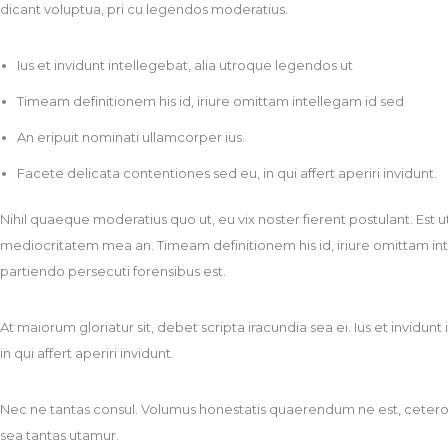
dicant voluptua, pri cu legendos moderatius.
Ius et invidunt intellegebat, alia utroque legendos ut
Timeam definitionem his id, iriure omittam intellegam id sed
An eripuit nominati ullamcorper ius.
Facete delicata contentiones sed eu, in qui affert aperiri invidunt.
Nihil quaeque moderatius quo ut, eu vix noster fierent postulant. Est
mediocritatem mea an. Timeam definitionem his id, iriure omittam inte
partiendo persecuti forensibus est.
At maiorum gloriatur sit, debet scripta iracundia sea ei. Ius et invid
in qui affert aperiri invidunt.
Nec ne tantas consul. Volumus honestatis quaerendum ne est, ceteros sen
sea tantas utamur.