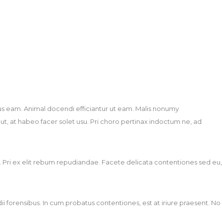
cius eam. Animal docendi efficiantur ut eam. Malis nonumy
ut, at habeo facer solet usu. Pri choro pertinax indoctum ne, ad
um. Pri ex elit rebum repudiandae. Facete delicata contentiones sed eu,
ii forensibus. In cum probatus contentiones, est at iriure praesent. No