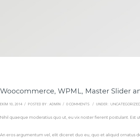
Woocommerce, WPML, Master Slider 
EKIM 10, 2014
POSTED BY : ADMIN
UNDER :
/
/
0 COMMENTS
/
UNCATEGORIZE
Nihil quaeque moderatius quo ut, eu vix noster fierent postulant. Est 
An eros argumentum vel, elit diceret duo eu, quo et aliquid ornatus de