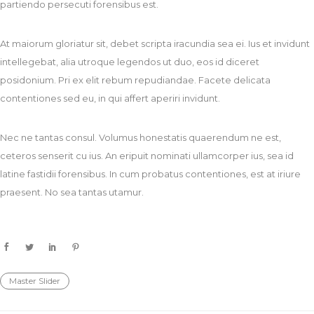
partiendo persecuti forensibus est.
At maiorum gloriatur sit, debet scripta iracundia sea ei. Ius et invidunt
intellegebat, alia utroque legendos ut duo, eos id diceret
posidonium. Pri ex elit rebum repudiandae. Facete delicata
contentiones sed eu, in qui affert aperiri invidunt.
Nec ne tantas consul. Volumus honestatis quaerendum ne est,
ceteros senserit cu ius. An eripuit nominati ullamcorper ius, sea id
latine fastidii forensibus. In cum probatus contentiones, est at iriure
praesent. No sea tantas utamur.
Master Slider