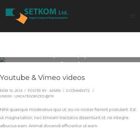
Your consent is required to display this content from 
vimeo - 
Privacy Settings
Youtube & Vimeo videos
EKIM 10, 2014
POSTED BY : ADMIN
/
/
0 COMMENTS
/
UNDER :
UNCATEGORIZED @TR
Nihil quaeque moderatius quo ut, eu vix noster fierent postulant. Est
ut magna tation, nec timeam tractatos dissentiunt id, ne integre
albucius eam. Animal docendi efficiantur ut eam.